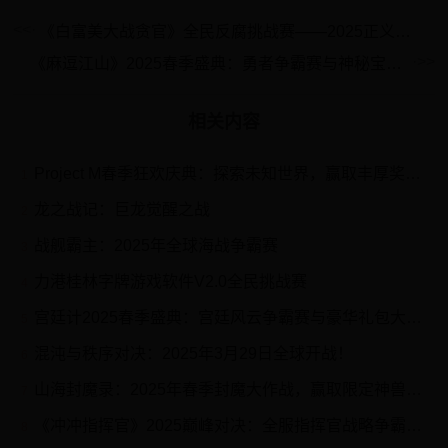
《白富美大战贪官》全民反腐挑战赛——2025正义裁决特别行动
《麻逗江山》2025春季盛典：勇者争霸赛与神秘宝藏探险之旅
相关内容
Project M春季狂欢庆典：探索未知世界，赢取丰厚奖励！
1
龙之战记：巨龙觉醒之战
2
战舰霸主：2025年全球海战争霸赛
3
力港桂林字牌游戏软件V2.0全民挑战赛
4
宫廷计2025春季盛典：宫廷风云争霸赛与豪华礼包大放送
5
混沌与秩序对决：2025年3月29日全球开战！
6
山海封魔录：2025年春季封魔大作战，赢取限定神兽与稀有装备！
7
《冲冲指挥官》2025巅峰对决：全服指挥官战略争霸赛暨三周年庆典活动
8