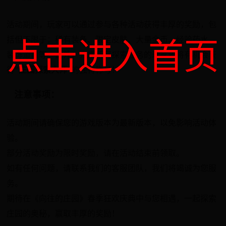
活动期间，玩家可以通过参与各种活动获得丰厚的奖励，包
括但不限于：稀有装备、限定皮肤、大量金币、经验药水、
点击进入首页
装饰道具等。此外，完成所有探索任务的玩家还将有机会获
得
“庄园探索大师”
的独特称号！
注意事项：
活动期间请确保您的游戏版本为最新版本，以免影响活动体
验。
部分活动奖励为限时奖励，请在活动结束前领取。
如有任何问题，请联系我们的客服团队，我们将竭诚为您服
务。
期待在《向往的庄园》春季狂欢庆典中与您相遇，一起探索
庄园的奥秘，赢取丰厚的奖励！