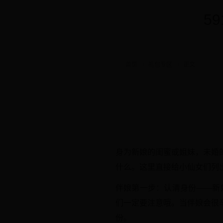
5
首页
礼包专区
正文
身为新娘的闺蜜或姐妹，未婚
什么。这里直接给小仙女们列
伴娘第一步：认清身份——新
们一定要注意哦。当伴娘会很
份。