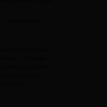
然结婚当天新娘最美，但是美丽
25？卡博替尼进医保了吗？
如何破解不知火舞的致命威胁
狂欢盛典——三界连珠挑战赛开启！
除上机日志工具-郑州金蝶软件总代理
全球巅峰竞技大赛火热开启！
央及产物的影响