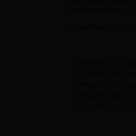
伴娘六步走攻略，你掌握了吗
的伴娘也会让新娘倍有面子，
3D電影有哪些？探索那些
《斩将封神》2025年春季跨服
1
《万灵召唤》2025年春季
3
[免費]超好用影片消音工具推
5
沙特杀进世界杯 每名球员将
7
机忆：未来世界探索之旅——
9