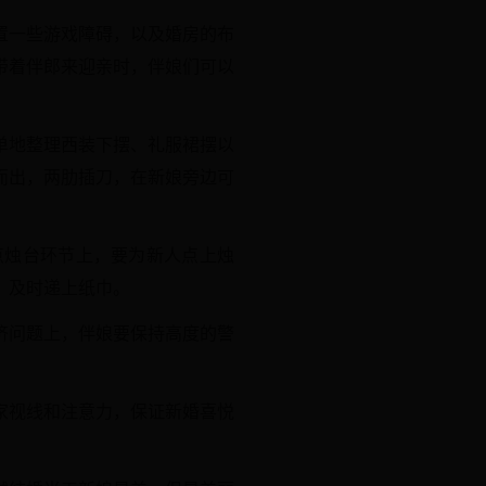
置一些游戏障碍，以及婚房的布
带着伴郎来迎亲时，伴娘们可以
单地整理西装下摆、礼服裙摆以
而出，两肋插刀，在新娘旁边可
点烛台环节上，要为新人点上烛
，及时递上纸巾。
济问题上，伴娘要保持高度的警
家视线和注意力，保证新婚喜悦