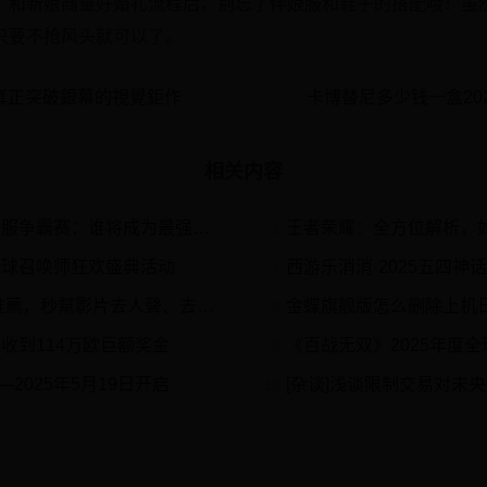
？和新娘商量好婚礼流程后，别忘了伴娘服和鞋子的搭配哦！虽
只要不抢风头就可以了。
真正突破銀幕的視覺鉅作
卡博替尼多少钱一盒20
相关内容
争霸赛：谁将成为最强封神王者？
王者荣耀：全方位解析，
2
全球召唤师狂欢盛典活动
西游乐消消·2025五四神话
4
薦，秒幫影片去人聲、去除聲音
金蝶旗舰版怎么删除上机日志-清
6
收到114万欧巨额奖金
《百战无双》2025年度
8
2025年5月19日开启
[杂谈]浅谈限制交易对未
10