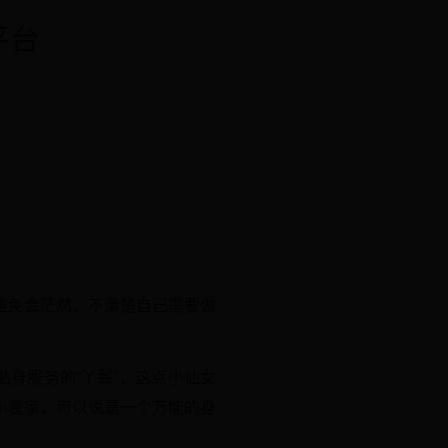
平台
难免会茫然，不清楚自己需要做
身服务的“丫鬟”，这点小仙女
小管家，可以说是一个万能的身