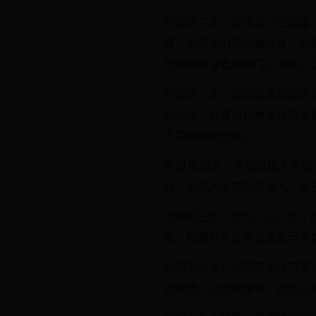
伴娘第二步：迎亲堵门在这里
置，为明天的迎亲做准备。新
用到昨晚设置的堵门小游戏，
伴娘第三步：迎宾解难到酒店
及头纱，必要时召唤化妆师支
不是腼腆的时候。
伴娘第四步：幸福见证人在婚
台，做俩人幸福的见证人。并
伴娘第五步：红包小达人为了
惕，如果把礼金拿错或者弄丢
伴娘第六步：洞房新娘保卫者
的氛围。这点很重要，因为这