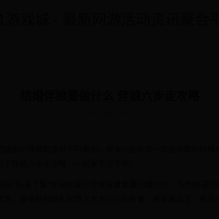
91游戏城 - 最新网游活动资讯聚合
结婚伴娘要做什么 伴娘六步走攻略
2025-11-01 12:07:12
的姑娘们伴娘的身份不可避免。很多小仙女第一次当伴娘的时候
出了伴娘六步走攻略，一起来学习下吧！
娘的“贴身丫鬟”伴娘就是在新娘穿着笨重的婚纱时，为新娘提供贴
辛苦，需要处理婚礼现场上大大小小的杂事，或是搬运工，或是