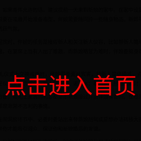
，如果条件允许的话，建议提前一天来到新娘的家中。在家中设
娘要在凌晨开始准备造型，伴娘需要随同拎一些随身物品。新郎
活跃气氛。
迎宾时，伴娘的任务是接应新人和关注新人仪容，比如帮新人简
援。在宴席上当有人出了难题，而新娘略显为难时，伴娘要挺身
礼仪式上交换戒指时，伴娘需要面对宾客，给新人提供婚戒，
点击进入首页
在仪式上察言观色，新人口渴时，递上水；看到新人热泪盈眶时
方便，婚礼上来宾的礼金都是由新娘接过并由伴娘保管的。在经
都是非常不吉利的事情。
在闹洞房环节中，必要时要站出来替新娘挡驾或是想办法转移大
样你才能吸引观众，保证你和新娘婚后的友谊。